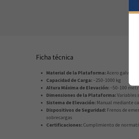
Ficha técnica
Material de la Plataforma:
Acero galvaniz
Capacidad de Carga:
~250-1000 kg
Altura Máxima de Elevación:
~50-100 metr
Dimensiones de la Plataforma:
Variables 
Sistema de Elevación:
Manual mediante ca
Dispositivos de Seguridad:
Frenos de emer
sobrecargas
Certificaciones:
Cumplimiento de normativas