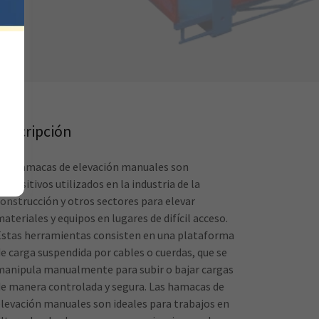
Descripción
Las hamacas de elevación manuales son
ispositivos utilizados en la industria de la
construcción y otros sectores para elevar
ateriales y equipos en lugares de difícil acceso.
Estas herramientas consisten en una plataforma
de carga suspendida por cables o cuerdas, que se
manipula manualmente para subir o bajar cargas
de manera controlada y segura. Las hamacas de
elevación manuales son ideales para trabajos en