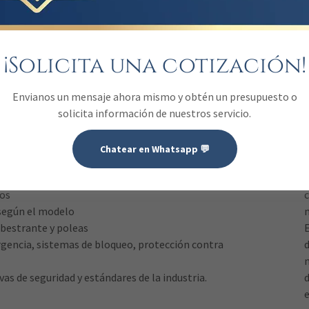
¡Solicita una cotización!
Envianos un mensaje ahora mismo y obtén un presupuesto o
solicita información de nuestros servicio.
Chatear en Whatsapp 💬
ado o aluminio
d
os
según el modelo
m
bestrante y poleas
gencia, sistemas de bloqueo, protección contra
 de seguridad y estándares de la industria.