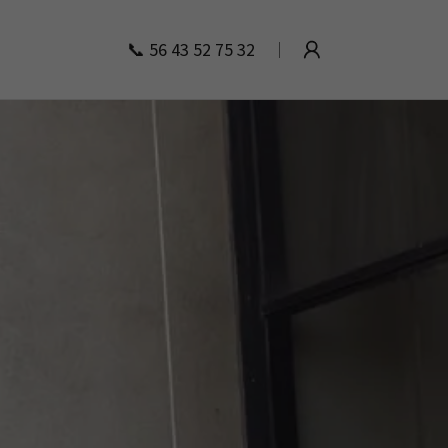
📞
56 43 52 75 32