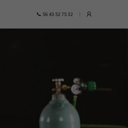
📞
56 43 52 75 32