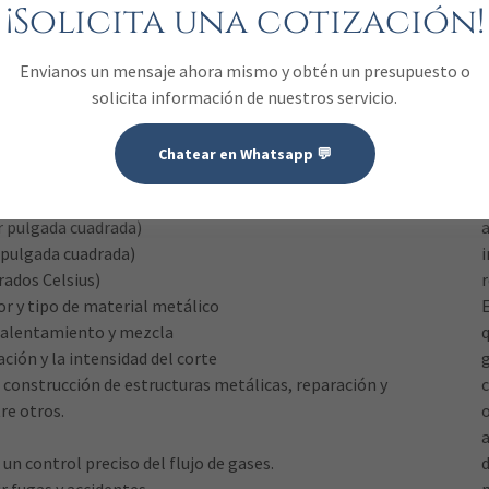
¡Solicita una cotización!
Envianos un mensaje ahora mismo y obtén un presupuesto o
solicita información de nuestros servicio.
Chatear en Whatsapp 💬
 (gas combustible)
r pulgada cuadrada)
 pulgada cuadrada)
ados Celsius)
or y tipo de material metálico
ecalentamiento y mezcla
q
ación y la intensidad del corte
 construcción de estructuras metálicas, reparación y
re otros.
a
un control preciso del flujo de gases.
d