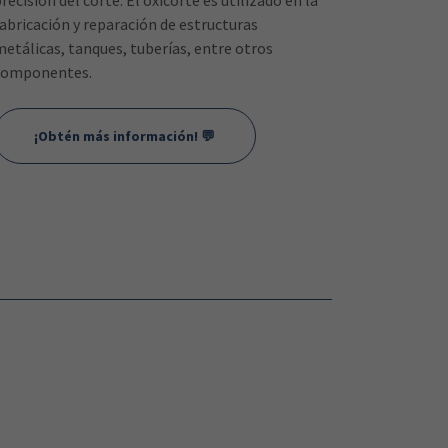
recisión del corte. El oxicorte es utilizado en la
fabricación y reparación de estructuras
metálicas, tanques, tuberías, entre otros
componentes.
¡Obtén más información! 💬