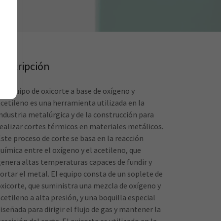
Descripción
Un equipo de oxicorte a base de oxígeno y
acetileno es una herramienta utilizada en la
industria metalúrgica y de la construcción para
realizar cortes térmicos en materiales metálicos.
Este proceso de corte se basa en la reacción
uímica entre el oxígeno y el acetileno, que
genera altas temperaturas capaces de fundir y
cortar el metal. El equipo consta de un soplete de
oxicorte, que suministra una mezcla de oxígeno y
cetileno a alta presión, y una boquilla especial
iseñada para dirigir el flujo de gas y mantener la