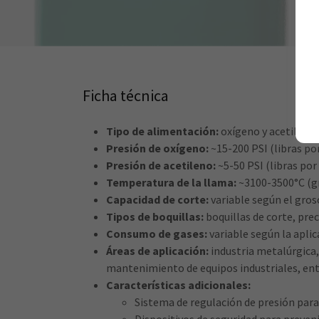
Ficha técnica
Tipo de alimentación:
oxígeno y acetileno
Presión de oxígeno:
~15-200 PSI (libras po
Presión de acetileno:
~5-50 PSI (libras por
Temperatura de la llama:
~3100-3500°C (gr
Capacidad de corte:
variable según el gros
Tipos de boquillas:
boquillas de corte, pr
Consumo de gases:
variable según la aplic
Áreas de aplicación:
industria metalúrgica,
mantenimiento de equipos industriales, ent
Características adicionales:
Sistema de regulación de presión para 